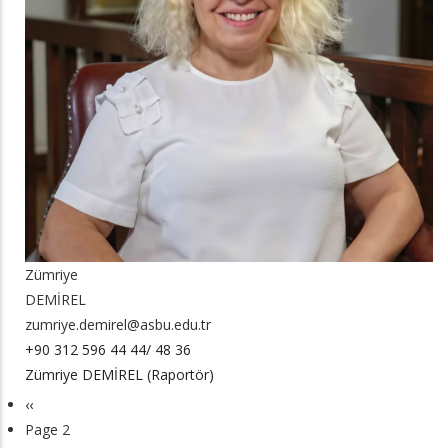
Zümriye
DEMİREL
zumriye.demirel@asbu.edu.tr
+90 312 596 44 44/ 48 36
Zümriye DEMİREL (Raportör)
Previous
‹‹
Pagination
page
Page 2