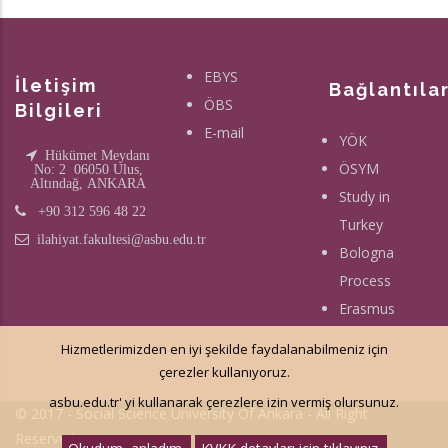
EBYS
İletişim
Bağlantıla
ÖBS
Bilgileri
E-mail
YÖK
Hükümet Meydanı
ÖSYM
No: 2 06050 Ulus,
Altındağ, ANKARA
Study in
+90 312 596 48 22
Turkey
ilahiyat.fakultesi@asbu.edu.tr
Bologna
Process
Erasmus
Hizmetlerimizden en iyi şekilde faydalanabilmeniz için
çerezler kullanıyoruz.
asbu.edu.tr' yi kullanarak çerezlere izin vermiş olursunuz.
© 2017 - Social Science University Of Ankara - All Right
Reserved.