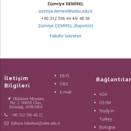
Zümriye DEMİREL
zumriye.demirel@asbu.edu.tr
+90 312 596 44 44/ 48 36
Zümriye DEMİREL (Raportör)
Fakülte Sekreteri
EBYS
İletişim
Bağlantıla
ÖBS
Bilgileri
E-mail
YÖK
Hükümet Meydanı
ÖSYM
No: 2 06050 Ulus,
Altındağ, ANKARA
Study in
+90 312 596 48 22
Turkey
ilahiyat.fakultesi@asbu.edu.tr
Bologna