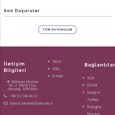
Son Duyurular
TÜM DUYURULAR
EBYS
İletişim
Bağlantıla
ÖBS
Bilgileri
E-mail
YÖK
Hükümet Meydanı
ÖSYM
No: 2 06050 Ulus,
Altındağ, ANKARA
Study in
+90 312 596 48 22
Turkey
ilahiyat.fakultesi@asbu.edu.tr
Bologna
Process