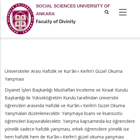
Skip
SOCIAL SCIENCES UNIVERSITY OF
to
ANKARA
main
Faculty of Divinity
content
Üniversiteler Arası Hafızlık ve Kur'ân-ı Kerîm'i Güzel Okuma
Yarışması
Diyanet İşleri Başkanlığı Mushafları İnceleme ve Kıraat Kurulu
Başkanlığı ile Yükseköğretim Kurulu tarafından üniversite
öğrencileri arasında Hafızlık ve Kur’ân-ı Kerîm’i Güzel Okuma
Yarışmaları düzenlenecektir. Yarışmaya lisans ve lisansüstü
öğrencileri başvurabilecektir. Yarışma kapsamında kız öğrencilere
yönelik sadece hafızlık yarışması, erkek öğrencilere yönelik ise
hem hafızlık hem de Kur’ân-ı Kerîm'i güzel okuma yarışması