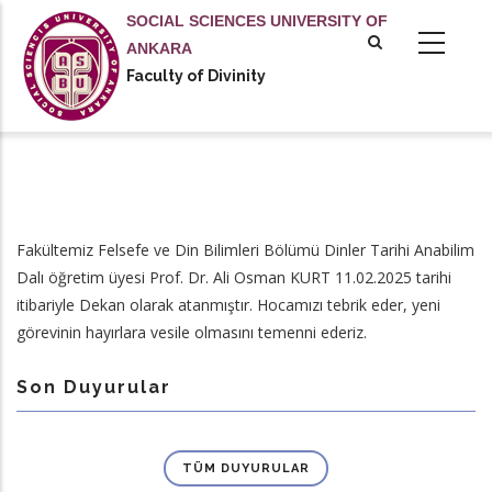
Skip
SOCIAL SCIENCES UNIVERSITY OF
to
ANKARA
main
Faculty of Divinity
content
Fakültemiz Felsefe ve Din Bilimleri Bölümü Dinler Tarihi Anabilim
Dalı öğretim üyesi Prof. Dr. Ali Osman KURT 11.02.2025 tarihi
itibariyle Dekan olarak atanmıştır. Hocamızı tebrik eder, yeni
görevinin hayırlara vesile olmasını temenni ederiz.
Son Duyurular
TÜM DUYURULAR