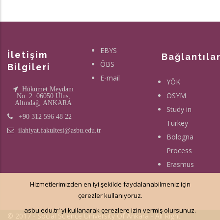
EBYS
İletişim
Bağlantıla
ÖBS
Bilgileri
E-mail
YÖK
Hükümet Meydanı
ÖSYM
No: 2 06050 Ulus,
Altındağ, ANKARA
Study in
+90 312 596 48 22
Turkey
ilahiyat.fakultesi@asbu.edu.tr
Bologna
Process
Erasmus
Hizmetlerimizden en iyi şekilde faydalanabilmeniz için
çerezler kullanıyoruz.
asbu.edu.tr' yi kullanarak çerezlere izin vermiş olursunuz.
© 2017 - Social Science University Of Ankara - All Right