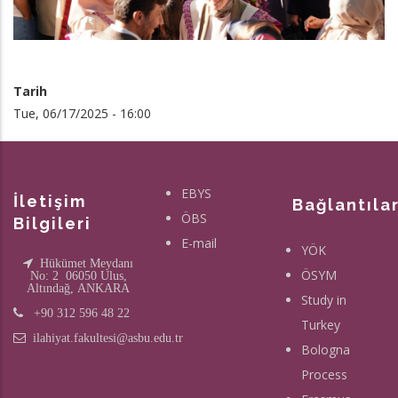
Tarih
Tue, 06/17/2025 - 16:00
EBYS
İletişim
Bağlantıla
ÖBS
Bilgileri
E-mail
YÖK
Hükümet Meydanı
ÖSYM
No: 2 06050 Ulus,
Altındağ, ANKARA
Study in
+90 312 596 48 22
Turkey
ilahiyat.fakultesi@asbu.edu.tr
Bologna
Process