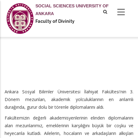
Skip
SOCIAL SCIENCES UNIVERSITY OF
to
ANKARA
main
Faculty of Divinity
content
Ankara Sosyal Bilimler Üniversitesi İlahiyat Fakültesi'nin 3.
Dönem mezunları, akademik yolculuklarının en anlamlı
durağında, gurur dolu bir törenle diplomalarını aldı.
Fakültemizin değerli akademisyenlerinin elinden diplomalarını
alan mezunlarımız, emeklerinin karşılığını büyük bir coşku ve
heyecanla kutladı. Ailelerin, hocaların ve arkadaşların alkışları