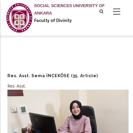
Skip
SOCIAL SCIENCES UNIVERSITY OF
to
ANKARA
main
Faculty of Divinity
content
Res. Asst. Sema İNCEKÖSE (35. Article)
Res. Asst.