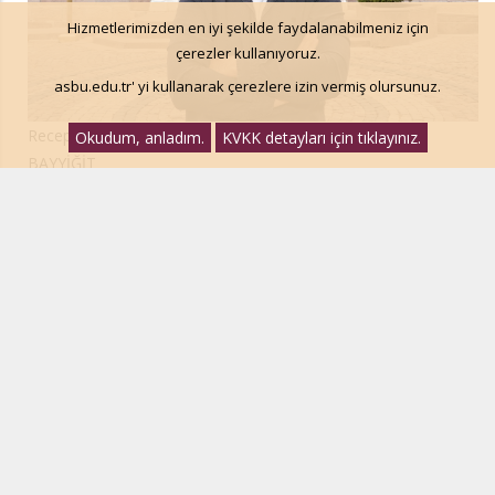
Hizmetlerimizden en iyi şekilde faydalanabilmeniz için
çerezler kullanıyoruz.
asbu.edu.tr' yi kullanarak çerezlere izin vermiş olursunuz.
Recep
Okudum, anladım.
KVKK detayları için tıklayınız.
BAYYİĞİT
recep.bayyigit@asbu.edu.tr
+90 312 596 46 22
Res. Asst. Recep BAYYİĞİT
Res. Asst. Sümeyye Şehide CAN
Res. Asst.