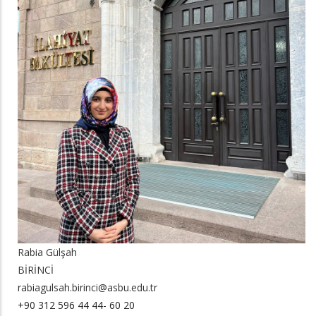
Rabia Gülşah
BİRİNCİ
rabiagulsah.birinci@asbu.edu.tr
+90 312 596 44 44- 60 20