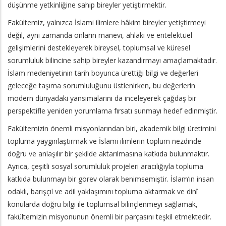
düşünme yetkinliğine sahip bireyler yetiştirmektir.
Fakültemiz, yalnızca İslami ilimlere hâkim bireyler yetiştirmeyi
değil, aynı zamanda onların manevi, ahlaki ve entelektüel
gelişimlerini destekleyerek bireysel, toplumsal ve küresel
sorumluluk bilincine sahip bireyler kazandırmayı amaçlamaktadır.
İslam medeniyetinin tarih boyunca ürettiği bilgi ve değerleri
geleceğe taşıma sorumluluğunu üstlenirken, bu değerlerin
modern dünyadaki yansımalarını da inceleyerek çağdaş bir
perspektifle yeniden yorumlama fırsatı sunmayı hedef edinmiştir.
Fakültemizin önemli misyonlarından biri, akademik bilgi üretimini
topluma yaygınlaştırmak ve İslami ilimlerin toplum nezdinde
doğru ve anlaşılır bir şekilde aktarılmasına katkıda bulunmaktır.
Ayrıca, çeşitli sosyal sorumluluk projeleri aracılığıyla topluma
katkıda bulunmayı bir görev olarak benimsemiştir. İslam’ın insan
odaklı, barışçıl ve adil yaklaşımını topluma aktarmak ve dinî
konularda doğru bilgi ile toplumsal bilinçlenmeyi sağlamak,
fakültemizin misyonunun önemli bir parçasını teşkil etmektedir.