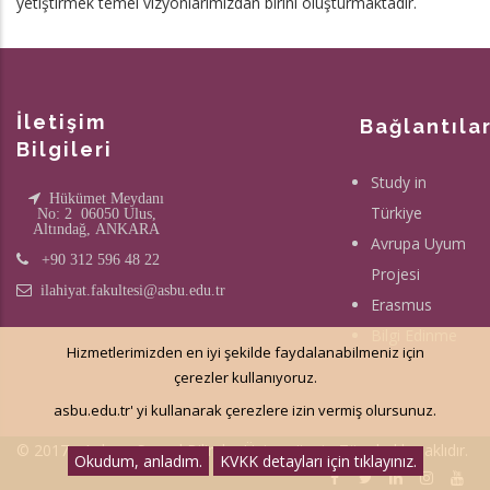
yetiştirmek temel vizyonlarımızdan birini oluşturmaktadır.
İletişim
Bağlantıla
Bilgileri
Study in
Hükümet Meydanı
Türkiye
No: 2 06050 Ulus,
Altındağ, ANKARA
Avrupa Uyum
+90 312 596 48 22
Projesi
ilahiyat.fakultesi@asbu.edu.tr
Erasmus
Bilgi Edinme
Hizmetlerimizden en iyi şekilde faydalanabilmeniz için
çerezler kullanıyoruz.
asbu.edu.tr' yi kullanarak çerezlere izin vermiş olursunuz.
© 2017 - Ankara Sosyal Bilimler Üniversitesi - Tüm hakkı saklıdır.
Okudum, anladım.
KVKK detayları için tıklayınız.