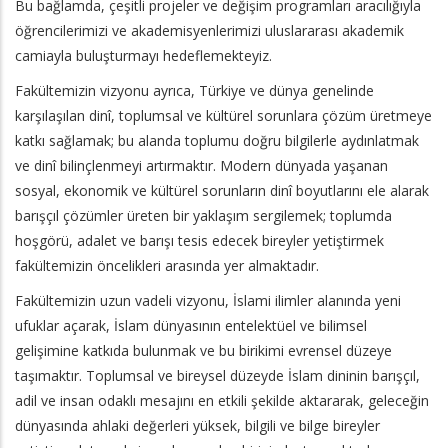
Bu bağlamda, çeşitli projeler ve değişim programları aracılığıyla
öğrencilerimizi ve akademisyenlerimizi uluslararası akademik
camiayla buluşturmayı hedeflemekteyiz.
Fakültemizin vizyonu ayrıca, Türkiye ve dünya genelinde
karşılaşılan dinî, toplumsal ve kültürel sorunlara çözüm üretmeye
katkı sağlamak; bu alanda toplumu doğru bilgilerle aydınlatmak
ve dinî bilinçlenmeyi artırmaktır. Modern dünyada yaşanan
sosyal, ekonomik ve kültürel sorunların dinî boyutlarını ele alarak
barışçıl çözümler üreten bir yaklaşım sergilemek; toplumda
hoşgörü, adalet ve barışı tesis edecek bireyler yetiştirmek
fakültemizin öncelikleri arasında yer almaktadır.
Fakültemizin uzun vadeli vizyonu, İslami ilimler alanında yeni
ufuklar açarak, İslam dünyasının entelektüel ve bilimsel
gelişimine katkıda bulunmak ve bu birikimi evrensel düzeye
taşımaktır. Toplumsal ve bireysel düzeyde İslam dininin barışçıl,
adil ve insan odaklı mesajını en etkili şekilde aktararak, geleceğin
dünyasında ahlaki değerleri yüksek, bilgili ve bilge bireyler