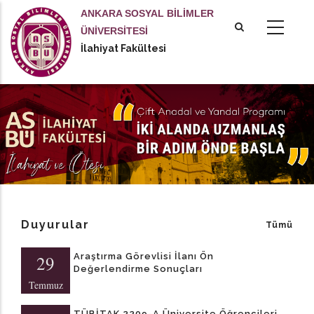
Ana
ANKARA SOSYAL BİLİMLER
içeriğe
ÜNİVERSİTESİ
atla
İlahiyat Fakültesi
Duyurular
Tümü
Araştırma Görevlisi İlanı Ön
29
Değerlendirme Sonuçları
Temmuz
TÜBİTAK 2209-A Üniversite Öğrencileri