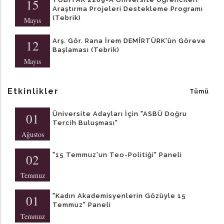
15
Araştırma Projeleri Destekleme Programı
(Tebrik)
Mayıs
Arş. Gör. Rana İrem DEMİRTÜRK'ün Göreve
12
Başlaması (Tebrik)
Mayıs
Etkinlikler
Tümü
Üniversite Adayları İçin "ASBÜ Doğru
01
Tercih Buluşması"
Ağustos
​"15 Temmuz'un Teo-Politiği" Paneli
02
Temmuz
"Kadın Akademisyenlerin Gözüyle 15
01
Temmuz" Paneli
Temmuz