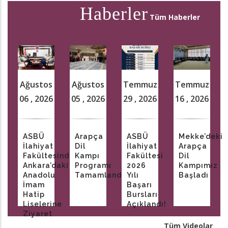
Haberler
Tüm Haberler
Ağustos
Ağustos
Temmuz
Temmuz
06 , 2026
05 , 2026
29 , 2026
16 , 2026
ASBÜ
Arapça
ASBÜ
Mekke’deki
İlahiyat
Dil
İlahiyat
Arapça
Fakültesinden
Kampı
Fakültesi
Dil
Ankara’daki
Programı
2026
Kampımız
Anadolu
Tamamlandı
Yılı
Başladı
İmam
Başarı
Hatip
Bursları
Liselerine
Açıklandı!
Ziyaret
Tüm Videolar