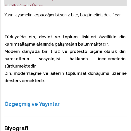
Fakülte Kurulu Üyesi
Yarın kıyametin kopacağını bilseniz bile, bugün elinizdeki fidanı
dikiniz! [Buharî, Edebü'l-Müfred]
Türkiye'de din, devlet ve toplum ilişkileri özellikle dini
kurumsallaşma alanında çalışmaları bulunmaktadır.
Modern dünyada bir itiraz ve protesto biçimi olarak dini
hareketlerin sosyolojisi hakkında incelemelerini
sürdürmektedir.
Din, modernleşme ve ailenin toplumsal dönüşümü üzerine
dersler vermektedir.
Özgeçmiş ve Yayınlar
Biyografi