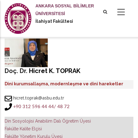
Ana
ANKARA SOSYAL BİLİMLER
içeriğe
ÜNİVERSİTESİ
atla
İlahiyat Fakültesi
Doç. Dr.
Hicret K. TOPRAK
Dini kurumsallaşma, modernleşme ve dini hareketler
üzerine çalışmalarıyla tanınan bir akademisyen
hicret.toprak@asbu.edu.tr
+90 312 596 44 44/ 48 72
Din Sosyolojisi Anabilim Dalı Öğretim Üyesi
Fakülte Kalite Elçisi
Fakülte Yönetim Kurulu Üyesi