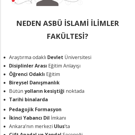
NEDEN ASBÜ İSLAMİ İLİMLER
FAKÜLTESİ?
Araştırma odaklı
Devlet
Üniversitesi
Disiplinler Arası
Eğitim Anlayışı
Öğrenci Odaklı
Eğitim
Bireysel Danışmanlık
Bütün
yolların kesiştiği
noktada
Tarihi binalarda
Pedagojik Formasyon
İkinci Yabancı Dil
İmkanı
Ankara’nın merkezi
Ulus
’ta
Çift Anadal ve Yandal
Seçeneği