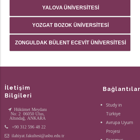
YALOVA ÜNİVERSİTESİ
YOZGAT BOZOK ÜNİVERSİTESİ
ZONGULDAK BÜLENT ECEVİT ÜNİVERSİTESİ
İletişim
Bağlantıla
Bilgileri
Study in
Hükümet Meydanı
Türkiye
No: 2 06050 Ulus,
Altındağ, ANKARA
Avrupa Uyum
+90 312 596 48 22
Projesi
ilahiyat.fakultesi@asbu.edu.tr
Erasmus