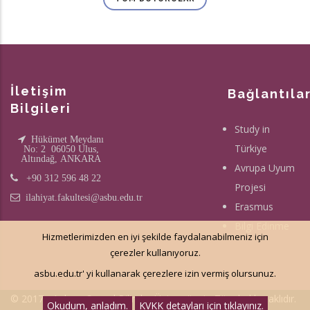
İletişim
Bağlantıla
Bilgileri
Study in
Hükümet Meydanı
Türkiye
No: 2 06050 Ulus,
Altındağ, ANKARA
Avrupa Uyum
+90 312 596 48 22
Projesi
ilahiyat.fakultesi@asbu.edu.tr
Erasmus
Bilgi Edinme
Hizmetlerimizden en iyi şekilde faydalanabilmeniz için
çerezler kullanıyoruz.
asbu.edu.tr' yi kullanarak çerezlere izin vermiş olursunuz.
© 2017 - Ankara Sosyal Bilimler Üniversitesi - Tüm hakkı saklıdır.
Okudum, anladım.
KVKK detayları için tıklayınız.