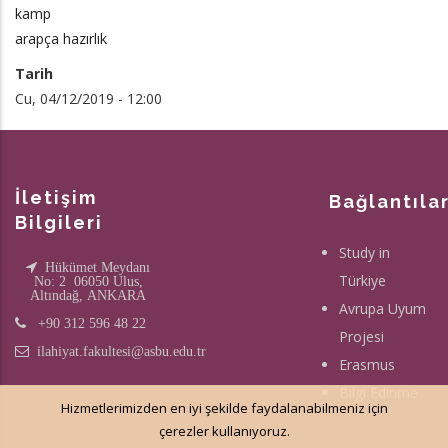
kamp
arapça hazırlık
Tarih
Cu, 04/12/2019 - 12:00
İletişim
Bağlantıla
Bilgileri
Study in
Hükümet Meydanı
Türkiye
No: 2 06050 Ulus,
Altındağ, ANKARA
Avrupa Uyum
+90 312 596 48 22
Projesi
ilahiyat.fakultesi@asbu.edu.tr
Erasmus
Bilgi Edinme
Hizmetlerimizden en iyi şekilde faydalanabilmeniz için
çerezler kullanıyoruz.