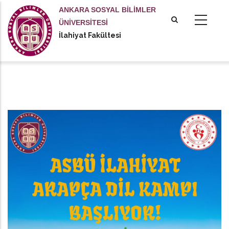
Ana
ANKARA SOSYAL BİLİMLER
içeriğe
ÜNİVERSİTESİ
atla
İlahiyat Fakültesi