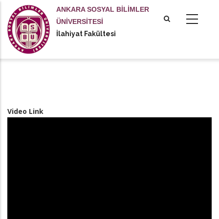
Ana
ANKARA SOSYAL BİLİMLER
içeriğe
ÜNİVERSİTESİ
atla
İlahiyat Fakültesi
Video Link