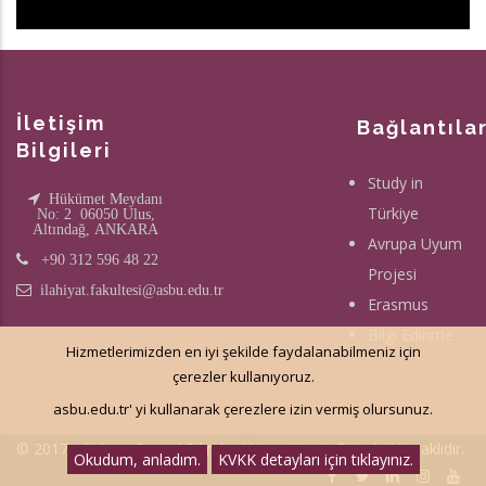
İletişim
Bağlantıla
Bilgileri
Study in
Hükümet Meydanı
Türkiye
No: 2 06050 Ulus,
Altındağ, ANKARA
Avrupa Uyum
+90 312 596 48 22
Projesi
ilahiyat.fakultesi@asbu.edu.tr
Erasmus
Bilgi Edinme
Hizmetlerimizden en iyi şekilde faydalanabilmeniz için
çerezler kullanıyoruz.
asbu.edu.tr' yi kullanarak çerezlere izin vermiş olursunuz.
© 2017 - Ankara Sosyal Bilimler Üniversitesi - Tüm hakkı saklıdır.
Okudum, anladım.
KVKK detayları için tıklayınız.