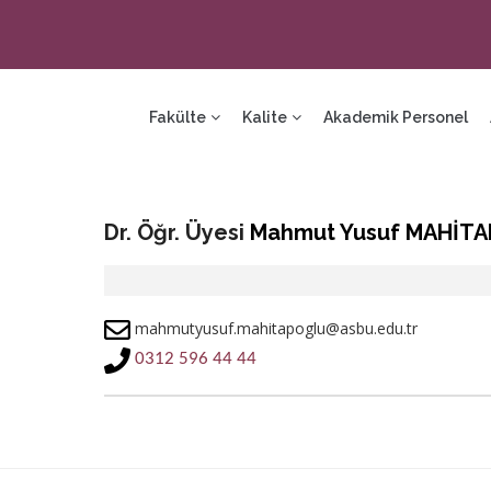
ain
avigation
Fakülte
Kalite
Akademik Personel
Dr. Öğr. Üyesi
Mahmut Yusuf MAHİT
mahmutyusuf.mahitapoglu@asbu.edu.tr
0312 596 44 44