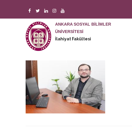
Ana
içeriğe
atla
ANKARA SOSYAL BİLİMLER
M
n
ÜNİVERSİTESİ
İlahiyat Fakültesi