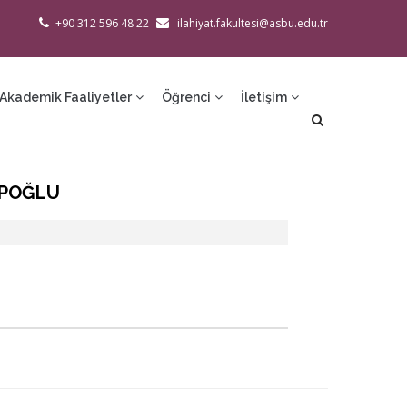
+90 312 596 48 22
ilahiyat.fakultesi@asbu.edu.tr
Akademik Faaliyetler
Öğrenci
İletişim
APOĞLU