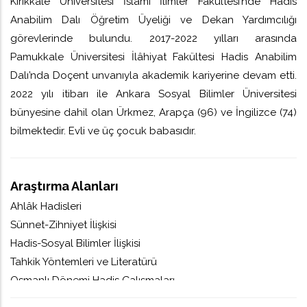
Kırıkkale Üniversitesi İslâmî İlimler Fakültesi’nde Hadis
Anabilim Dalı Öğretim Üyeliği ve Dekan Yardımcılığı
görevlerinde bulundu. 2017-2022 yılları arasında
Pamukkale Üniversitesi İlâhiyat Fakültesi Hadis Anabilim
Dalı’nda Doçent unvanıyla akademik kariyerine devam etti.
2022 yılı itibarı ile Ankara Sosyal Bilimler Üniversitesi
bünyesine dahil olan Ürkmez, Arapça (96) ve İngilizce (74)
bilmektedir. Evli ve üç çocuk babasıdır.
Araştırma Alanları
Ahlâk Hadisleri
Sünnet-Zihniyet İlişkisi
Hadis-Sosyal Bilimler İlişkisi
Tahkik Yöntemleri ve Literatürü
Osmanlı Dönemi Hadis Çalışmaları
Temel Hadis Kaynaklarının Sistematiği