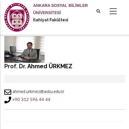
Ana
ANKARA SOSYAL BİLİMLER
içeriğe
ÜNİVERSİTESİ
atla
İlahiyat Fakültesi
Prof. Dr.
Ahmed ÜRKMEZ
ahmed.urkmez@asbu.edu.tr
+90 312 596 44 44