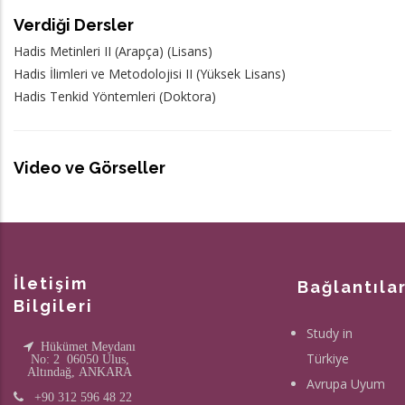
Verdiği Dersler
Hadis Metinleri II (Arapça) (Lisans)
Hadis İlimleri ve Metodolojisi II (Yüksek Lisans)
Hadis Tenkid Yöntemleri (Doktora)
Video ve Görseller
İletişim
Bağlantıla
Bilgileri
Study in
Hükümet Meydanı
Türkiye
No: 2 06050 Ulus,
Altındağ, ANKARA
Avrupa Uyum
+90 312 596 48 22