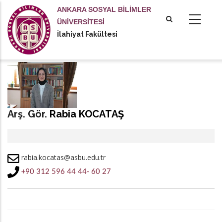
Ana
ANKARA SOSYAL BİLİMLER
içeriğe
ÜNİVERSİTESİ
atla
İlahiyat Fakültesi
Arş. Gör.
Rabia KOCATAŞ
rabia.kocatas@asbu.edu.tr
+90 312 596 44 44- 60 27