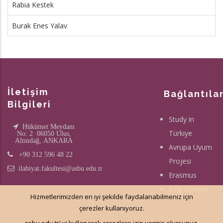
Rabia Kestek
Burak Enes Yalav
İletişim
Bağlantıla
Bilgileri
Study in
Hükümet Meydanı
Türkiye
No: 2 06050 Ulus,
Altındağ, ANKARA
Avrupa Uyum
+90 312 596 48 22
Projesi
ilahiyat.fakultesi@asbu.edu.tr
Erasmus
Bilgi Edinme
Hizmetlerimizden en iyi şekilde faydalanabilmeniz için
çerezler kullanıyoruz.
asbu.edu.tr' yi kullanarak çerezlere izin vermiş olursunuz.