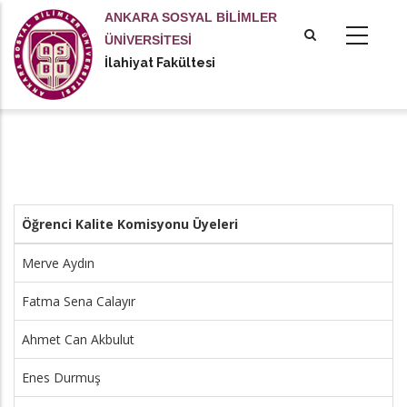
Ana
ANKARA SOSYAL BİLİMLER
içeriğe
ÜNİVERSİTESİ
atla
İlahiyat Fakültesi
Öğrenci Kalite Komisyonu Üyeleri
Merve Aydın
Fatma Sena Calayır
Ahmet Can Akbulut
Enes Durmuş