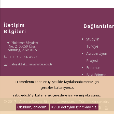
İletişim
Bağlantıla
Bilgileri
Study in
Hükümet Meydanı
Türkiye
No: 2 06050 Ulus,
Altındağ, ANKARA
Avrupa Uyum
+90 312 596 48 22
Projesi
ilahiyat.fakultesi@asbu.edu.tr
Erasmus
Bilgi Edinme
Hizmetlerimizden en iyi şekilde faydalanabilmeniz için
çerezler kullanıyoruz.
asbu.edu.tr' yi kullanarak çerezlere izin vermiş olursunuz.
© 2017 - Ankara Sosyal Bilimler Üniversitesi - Tüm hakkı saklıdır.
Okudum, anladım.
KVKK detayları için tıklayınız.