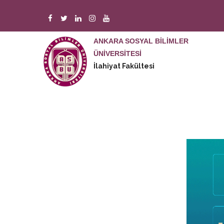
Ana
içeriğe
atla
ANKARA SOSYAL BİLİMLER
M
n
ÜNİVERSİTESİ
İlahiyat Fakültesi