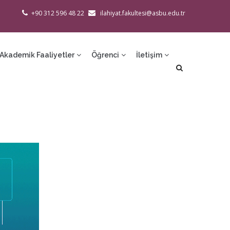
+90 312 596 48 22
ilahiyat.fakultesi@asbu.edu.tr
Akademik Faaliyetler
Öğrenci
İletişim