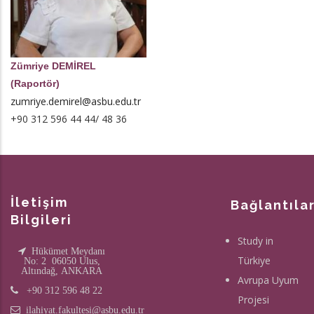
Zümriye DEMİREL
(Raportör)
zumriye.demirel@asbu.edu.tr
+90 312 596 44 44/ 48 36
İletişim
Bağlantıla
Bilgileri
Study in
Hükümet Meydanı
Türkiye
No: 2 06050 Ulus,
Altındağ, ANKARA
Avrupa Uyum
+90 312 596 48 22
Projesi
ilahiyat.fakultesi@asbu.edu.tr