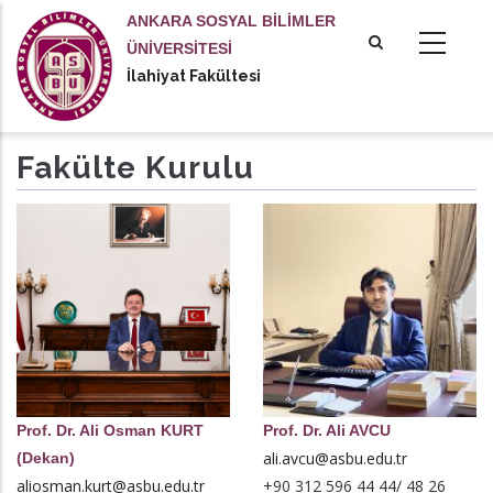
Ana
ANKARA SOSYAL BİLİMLER
içeriğe
ÜNİVERSİTESİ
atla
İlahiyat Fakültesi
Fakülte Kurulu
Prof. Dr. Ali Osman KURT
Prof. Dr. Ali AVCU
ali.avcu@asbu.edu.tr
(Dekan)
aliosman.kurt@asbu.edu.tr
+90 312 596 44 44/ 48 26