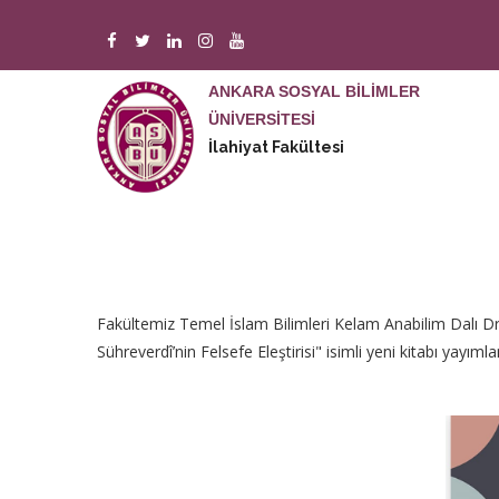
Ana
içeriğe
atla
ANKARA SOSYAL BİLİMLER
M
n
ÜNİVERSİTESİ
İlahiyat Fakültesi
Fakültemiz Temel İslam Bilimleri Kelam Anabilim Dal
Sühreverdî’nin Felsefe Eleştirisi" isimli yeni kitabı yayımla