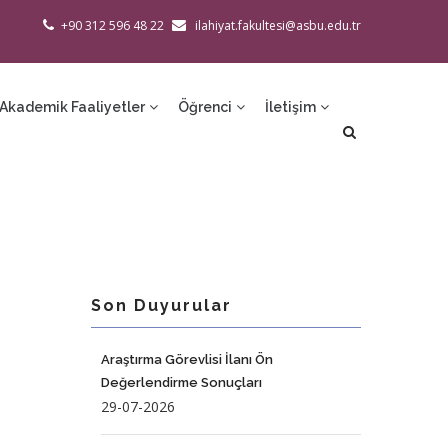
+90 312 596 48 22
ilahiyat.fakultesi@asbu.edu.tr
Akademik Faaliyetler
Öğrenci
İletişim
Son Duyurular
Araştırma Görevlisi İlanı Ön
Değerlendirme Sonuçları
29-07-2026