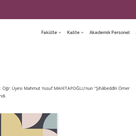
ain
avigation
Fakülte
Kalite
Akademik Personel
ı Dr. Öğr. Üyesi Mahmut Yusuf MAHİTAPOĞLU'nun "Şihâbeddîn Ömer
ndı.