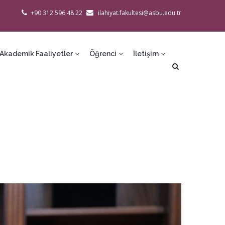
+90 312 596 48 22
ilahiyat.fakultesi@asbu.edu.tr
Akademik Faaliyetler
Öğrenci
İletişim