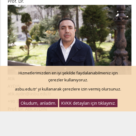
Prof. Dr.
Hizmetlerimizden en iyi şekilde faydalanabilmeniz için
Atik
çerezler kullanıyoruz.
AYDIN
asbu.edu.tr' yi kullanarak çerezlere izin vermiş olursunuz.
atik.aydin@asbu.edu.tr
+90 312 596 44 44- 60 28
Okudum, anladım.
KVKK detayları için tıklayınız.
Prof. Dr. Atik AYDIN
Prof. Dr. Hüseyin KARAMAN