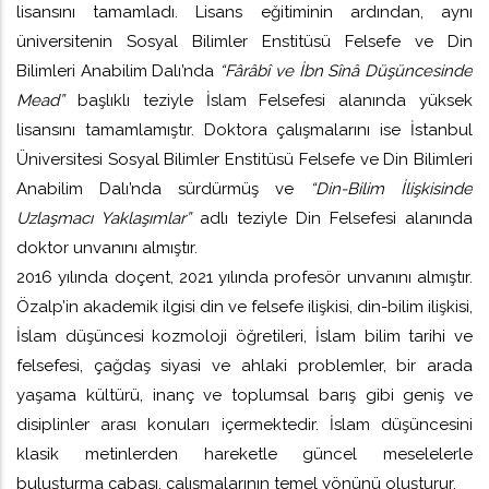
lisansını tamamladı. Lisans eğitiminin ardından, aynı
üniversitenin Sosyal Bilimler Enstitüsü Felsefe ve Din
Bilimleri Anabilim Dalı’nda
“Fârâbî ve İbn Sînâ Düşüncesinde
Mead”
başlıklı teziyle İslam Felsefesi alanında yüksek
lisansını tamamlamıştır. Doktora çalışmalarını ise İstanbul
Üniversitesi Sosyal Bilimler Enstitüsü Felsefe ve Din Bilimleri
Anabilim Dalı’nda sürdürmüş ve
“Din-Bilim İlişkisinde
Uzlaşmacı Yaklaşımlar”
adlı teziyle Din Felsefesi alanında
doktor unvanını almıştır.
2016 yılında doçent, 2021 yılında profesör unvanını almıştır.
Özalp’in akademik ilgisi din ve felsefe ilişkisi, din-bilim ilişkisi,
İslam düşüncesi kozmoloji öğretileri, İslam bilim tarihi ve
felsefesi, çağdaş siyasi ve ahlaki problemler, bir arada
yaşama kültürü, inanç ve toplumsal barış gibi geniş ve
disiplinler arası konuları içermektedir. İslam düşüncesini
klasik metinlerden hareketle güncel meselelerle
buluşturma çabası, çalışmalarının temel yönünü oluşturur.