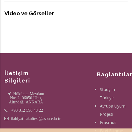
Video ve Görseller
İletişim
Bağlantıla
Bilgileri
Study in
Hükümet Meydanı
Türkiye
No: 2 06050 Ulus,
Altındağ, ANKARA
Avrupa Uyum
+90 312 596 48 22
Projesi
ilahiyat.fakultesi@asbu.edu.tr
Erasmus
Bilgi Edinme