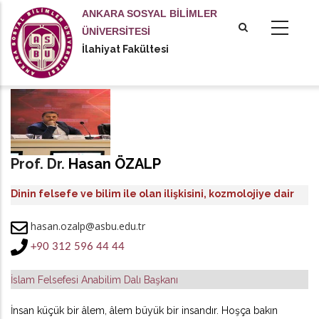
Ana
ANKARA SOSYAL BİLİMLER
içeriğe
ÜNİVERSİTESİ
atla
İlahiyat Fakültesi
Prof. Dr.
Hasan ÖZALP
Dinin felsefe ve bilim ile olan ilişkisini, kozmolojiye dair
kadim ve modern öğretileri, günümüzün siyasal ve ahlâkî
hasan.ozalp@asbu.edu.tr
krizlerini felsefî bir yaklaşımla anlamaya ve açıklamaya
+90 312 596 44 44
çalışan bir akademisyendir.
İslam Felsefesi Anabilim Dalı Başkanı
İnsan küçük bir âlem, âlem büyük bir insandır. Hoşça bakın