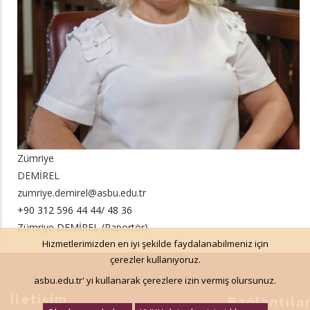
Zümriye
DEMİREL
zumriye.demirel@asbu.edu.tr
+90 312 596 44 44/ 48 36
Zümriye DEMİREL (Raportör)
Hizmetlerimizden en iyi şekilde faydalanabilmeniz için
çerezler kullanıyoruz.
asbu.edu.tr' yi kullanarak çerezlere izin vermiş olursunuz.
İletişim
Bağlantıla