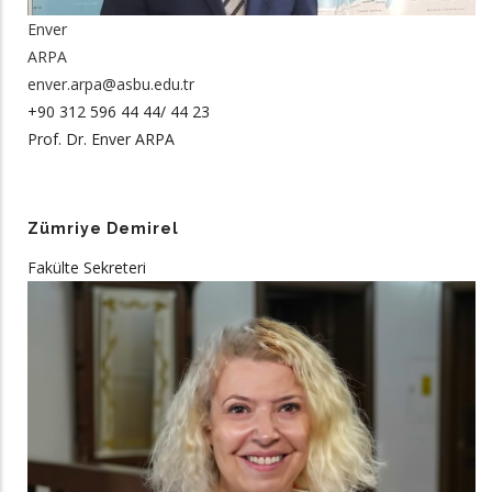
Enver
ARPA
enver.arpa@asbu.edu.tr
+90 312 596 44 44/ 44 23
Prof. Dr. Enver ARPA
Zümriye Demirel
Fakülte Sekreteri