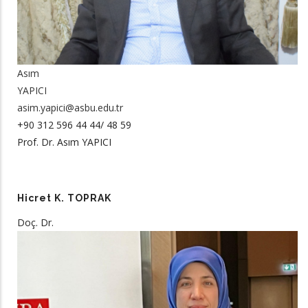
Asım
YAPICI
asim.yapici@asbu.edu.tr
+90 312 596 44 44/ 48 59
Prof. Dr. Asım YAPICI
Hicret K. TOPRAK
Doç. Dr.